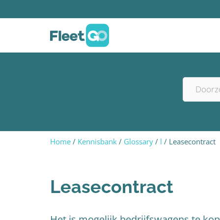
Home
Kennisbank
Glossary
l
Leasecontract
Leasecontract
Het is mogelijk bedrijfswagens te ko