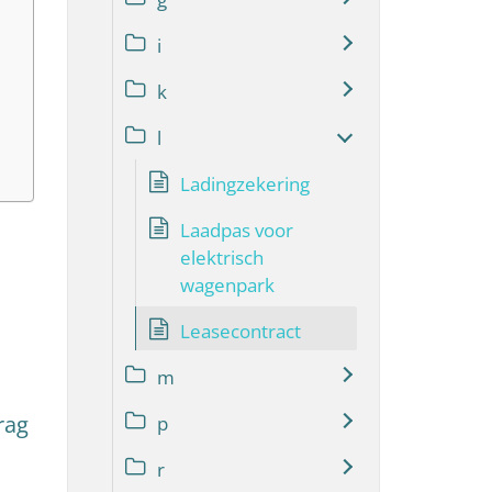
i
k
l
Ladingzekering
Laadpas voor
elektrisch
wagenpark
Leasecontract
m
rag
p
r