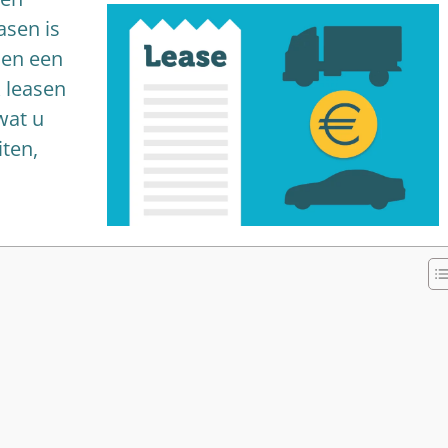
asen is
men een
k leasen
 wat u
iten,