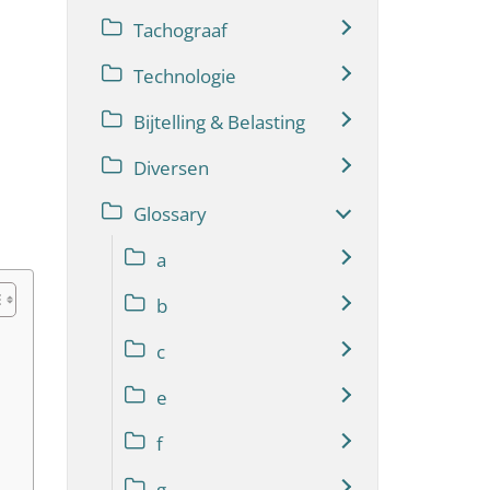
Tachograaf
Technologie
Bijtelling & Belasting
Diversen
Glossary
a
b
c
e
f
g