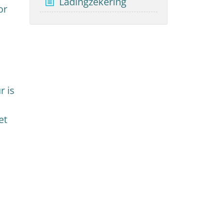
Ladingzekering
or
r is
et