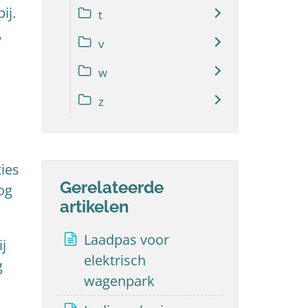
ij.
t
,
v
w
z
ties
Gerelateerde
og
artikelen
Laadpas voor
ij
elektrisch
g
wagenpark