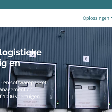
Oplossingen
logistieke
ig en
- en softwarepakket
Management en
 1000 voertuigen