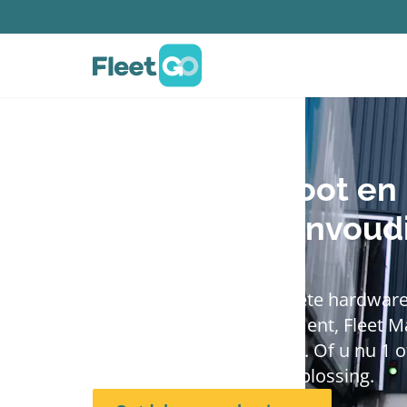
Beheer uw vloot en 
processen eenvoud
efficiënt
FleetGO biedt het complete hardware
voor Transport Management, Fleet 
Warehouse Management. Of u nu 1 of
beheert, wij hebben de oplossing.