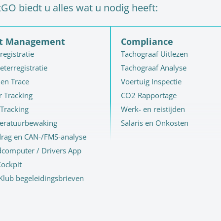
O biedt u alles wat u nodig heeft:
et Management
Compliance
registratie
Tachograaf Uitlezen
eterregistratie
Tachograaf Analyse
 en Trace
Voertuig Inspectie
r Tracking
CO2 Rapportage
 Tracking
Werk- en reistijden
eratuurbewaking
Salaris en Onkosten
drag en CAN-/FMS-analyse
computer / Drivers App
ockpit
lub begeleidingsbrieven