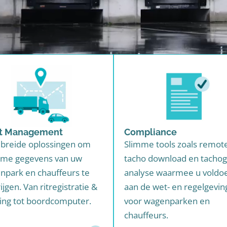
et Management
Compliance
ebreide oplossingen om
Slimme tools zoals remot
time gegevens van uw
tacho download en tachog
npark en chauffeurs te
analyse waarmee u voldo
ijgen. Van ritregistratie &
aan de wet- en regelgevin
king tot boordcomputer.
voor wagenparken en
chauffeurs.