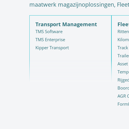
maatwerk magazijnoplossingen, FleetG
Transport Management
Fle
TMS Software
Ritten
TMS Enterprise
Kilom
Kipper Transport
Track
Traile
Asset
Temp
Rijge
Boord
AGR C
FormK