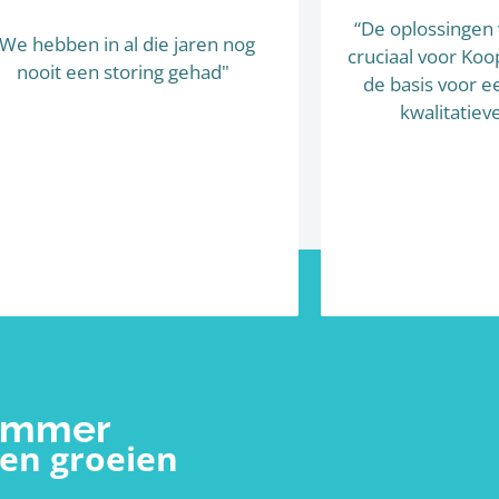
“De oplossingen 
"We hebben in al die jaren nog
cruciaal voor K
nooit een storing gehad"
de basis voor e
kwalitatiev
limmer
en groeien