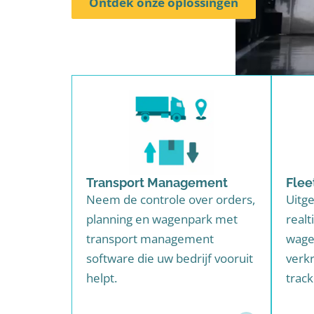
Ontdek onze oplossingen
Transport Management
Fle
Neem de controle over orders,
Uitg
planning en wagenpark met
real
transport management
wage
software die uw bedrijf vooruit
verkr
helpt.
trac