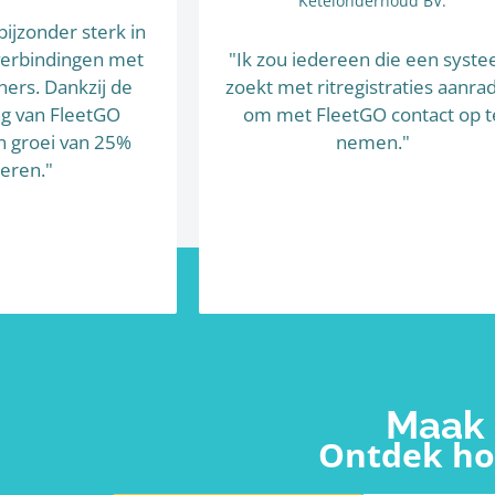
Ketelonderhoud BV.
bijzonder sterk in
verbindingen met
"Ik zou iedereen die een syst
ners. Dankzij de
zoekt met ritregistraties aanra
g van FleetGO
om met FleetGO contact op t
 groei van 25%
nemen."
seren."
Maak 
Ontdek hoe